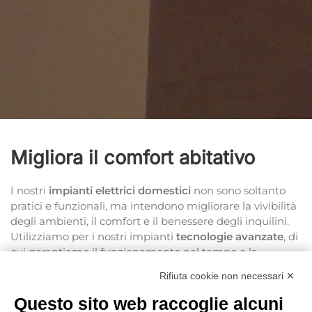
Migliora il comfort abitativo
I nostri
impianti elettrici domestici
non sono soltanto
pratici e funzionali, ma intendono migliorare la vivibilità
degli ambienti, il comfort e il benessere degli inquilini.
Utilizziamo per i nostri impianti
tecnologie avanzate
, di
cui garantiamo il funzionamento nel tempo e la
sicurezza a norma di legge
.
La nostra esperienza nel
Rifiuta cookie non necessari ✕
settore ci consente di consigliare soluzioni
personalizzate, adatte alle caratteristiche di ogni edificio
Questo sito web raccoglie alcuni